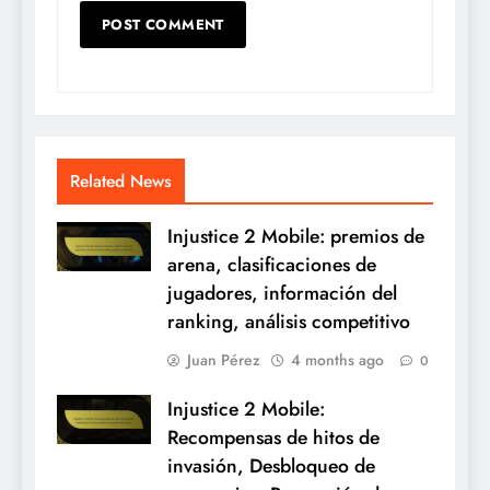
Related News
Injustice 2 Mobile: premios de
arena, clasificaciones de
jugadores, información del
ranking, análisis competitivo
Juan Pérez
4 months ago
0
Injustice 2 Mobile:
Recompensas de hitos de
invasión, Desbloqueo de