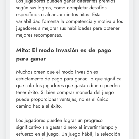
Los jugadores pueden ganar diferentes premios
según sus logros, como completar desafíos
específicos o alcanzar ciertos hitos. Esta
variabilidad fomenta la competencia y motiva a los
jugadores a mejorar sus habilidades para obtener
mejores recompensas.
Mito: El modo Invasión es de pago
para ganar
Muchos creen que el modo Invasión es
estrictamente de pago para ganar, lo que significa
que solo los jugadores que gastan dinero pueden
tener éxito. Si bien comprar moneda del juego
puede proporcionar ventajas, no es el único
camino hacia el éxito.
Los jugadores pueden lograr un progreso
significativo sin gastar dinero al invertir tiempo y
esfuerzo en el juego. Un juego hábil, la selección