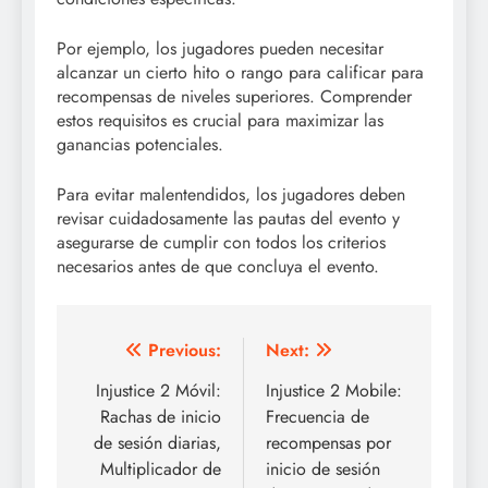
Por ejemplo, los jugadores pueden necesitar
alcanzar un cierto hito o rango para calificar para
recompensas de niveles superiores. Comprender
estos requisitos es crucial para maximizar las
ganancias potenciales.
Para evitar malentendidos, los jugadores deben
revisar cuidadosamente las pautas del evento y
asegurarse de cumplir con todos los criterios
necesarios antes de que concluya el evento.
Post
Previous:
Next:
navigation
Injustice 2 Móvil:
Injustice 2 Mobile:
Rachas de inicio
Frecuencia de
de sesión diarias,
recompensas por
Multiplicador de
inicio de sesión