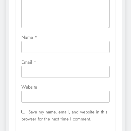
Name
*
Email
*
Website
Save my name, email, and website in this
browser for the next time I comment.