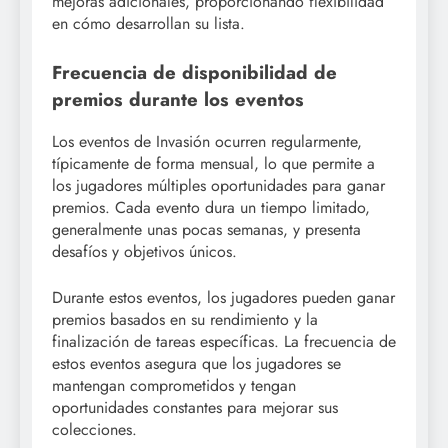
mejoras adicionales, proporcionando flexibilidad
en cómo desarrollan su lista.
Frecuencia de disponibilidad de
premios durante los eventos
Los eventos de Invasión ocurren regularmente,
típicamente de forma mensual, lo que permite a
los jugadores múltiples oportunidades para ganar
premios. Cada evento dura un tiempo limitado,
generalmente unas pocas semanas, y presenta
desafíos y objetivos únicos.
Durante estos eventos, los jugadores pueden ganar
premios basados en su rendimiento y la
finalización de tareas específicas. La frecuencia de
estos eventos asegura que los jugadores se
mantengan comprometidos y tengan
oportunidades constantes para mejorar sus
colecciones.