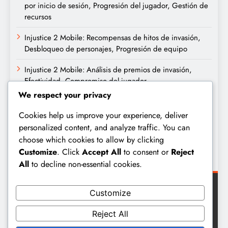
por inicio de sesión, Progresión del jugador, Gestión de
recursos
Injustice 2 Mobile: Recompensas de hitos de invasión,
Desbloqueo de personajes, Progresión de equipo
Injustice 2 Mobile: Análisis de premios de invasión,
Efectividad, Compromiso del jugador
We respect your privacy
Archivo
Cookies help us improve your experience, deliver
personalized content, and analyze traffic. You can
March 2026
choose which cookies to allow by clicking
Customize
. Click
Accept All
to consent or
Reject
February 2026
All
to decline non-essential cookies.
Customize
Reject All
Digital Newspaper - Multipurpose News WordPress Theme