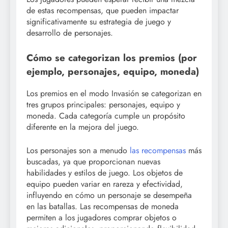
de estas recompensas, que pueden impactar
significativamente su estrategia de juego y
desarrollo de personajes.
Cómo se categorizan los premios (por
ejemplo, personajes, equipo, moneda)
Los premios en el modo Invasión se categorizan en
tres grupos principales: personajes, equipo y
moneda. Cada categoría cumple un propósito
diferente en la mejora del juego.
Los personajes son a menudo
las recompensas
más
buscadas, ya que proporcionan nuevas
habilidades y estilos de juego. Los objetos de
equipo pueden variar en rareza y efectividad,
influyendo en cómo un personaje se desempeña
en las batallas. Las recompensas de moneda
permiten a los jugadores comprar objetos o