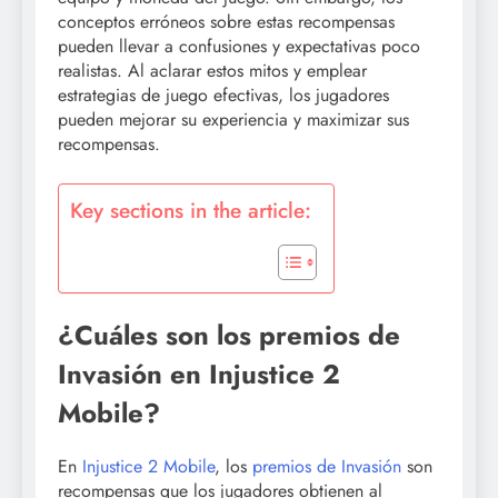
conceptos erróneos sobre estas recompensas
pueden llevar a confusiones y expectativas poco
realistas. Al aclarar estos mitos y emplear
estrategias de juego efectivas, los jugadores
pueden mejorar su experiencia y maximizar sus
recompensas.
Key sections in the article:
¿Cuáles son los premios de
Invasión en Injustice 2
Mobile?
En
Injustice 2 Mobile
, los
premios de Invasión
son
recompensas que los jugadores obtienen al