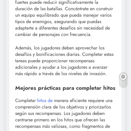
fuertes puede reducir significativamente la
duración de las batallas. Concéntrate en construir
un equipo equilibrado que pueda manejar varios
tipos de enemigos, asegurando que puedas
adaptarte a diferentes desafíos sin necesidad de
cambiar de personajes con frecuencia.
Además, los jugadores deben aprovechar los
desafíos y bonificaciones diarias. Completar estas
tareas puede proporcionar recompensas
adicionales y ayudar a los jugadores a avanzar
más rápido a través de los niveles de invasión.
Mejores prácticas para completar hitos
Completar
hitos de
manera eficiente requiere una
comprensión clara de los objetivos y priorizarlos
según sus recompensas. Los jugadores deben
centrarse primero en los hitos que ofrecen las
recompensas más valiosas, como fragmentos de