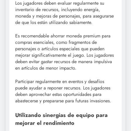
Los jugadores deben evaluar regularmente su
inventario de recursos, incluyendo energía,
moneda y mejoras de personajes, para asegurarse
de que los están utilizando sabiamente.
Es recomendable ahorrar moneda premium para
compras esenciales, como fragmentos de
personajes o artículos especiales que pueden
mejorar significativamente el juego. Los jugadores
deben evitar gastar recursos de manera impulsiva
en artículos de menor impacto.
Participar regularmente en eventos y desafíos
puede ayudar a reponer recursos. Los jugadores
deben aprovechar estas oportunidades para
abastecerse y prepararse para futuras invasiones.
Utilizando sinergias de equipo para
mejorar el rendimiento