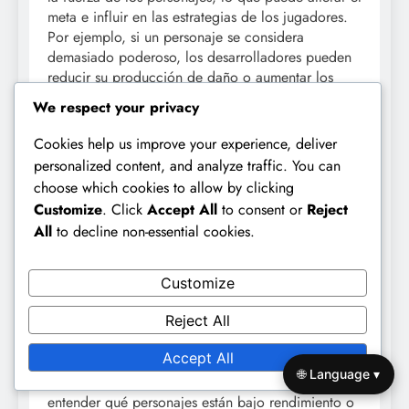
meta e influir en las estrategias de los jugadores.
Por ejemplo, si un personaje se considera
demasiado poderoso, los desarrolladores pueden
reducir su producción de daño o aumentar los
tiempos de recarga para nivelar el campo de
We respect your privacy
juego.
Cookies help us improve your experience, deliver
Actualizaciones frecuentes son esenciales para
personalized content, and analyze traffic. You can
mantener el juego fresco y competitivo. Los
choose which cookies to allow by clicking
jugadores a menudo adaptan sus estrategias en
Customize
. Click
Accept All
to consent or
Reject
función de los últimos cambios, lo que puede
All
to decline non-essential cookies.
llevar a nuevas composiciones de equipo y
tácticas. Esta naturaleza dinámica anima a los
jugadores a experimentar con diferentes
Customize
personajes y encontrar contrarrestos efectivos a las
elecciones populares.
Reject All
Accept All
La retroalimentación de los jugadores es vital en
🌐 Language ▾
este proceso, ya que ayuda a los desarrolladores a
entender qué personajes están bajo rendimiento o